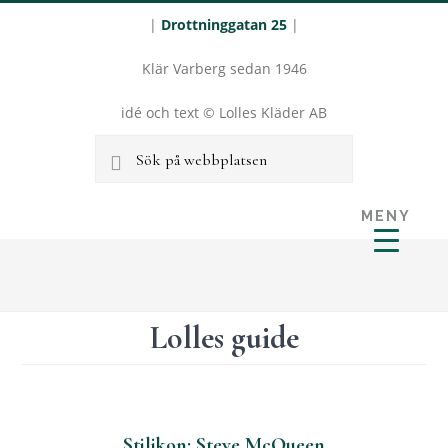
|
Drottninggatan 25
|
Klär Varberg sedan 1946
idé och text © Lolles Kläder AB
Sök
på
MENY
webbplatsen
LOLLES
Hoppa
Hoppa
KLÄDER I
till
till
VARBERG
huvudinnehåll
sidfot
Lolles guide
Stilikon: Steve McQueen