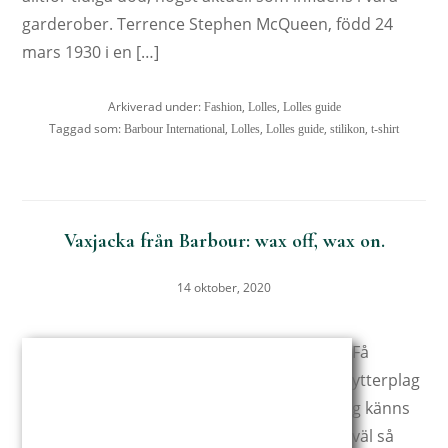
garderober. Terrence Stephen McQueen, född 24
mars 1930 i en […]
Arkiverad under:
,
,
Fashion
Lolles
Lolles guide
Taggad som:
,
,
,
,
Barbour International
Lolles
Lolles guide
stilikon
t-shirt
Vaxjacka från Barbour: wax off, wax on.
14 oktober, 2020
Få
ytterplag
g känns
väl så