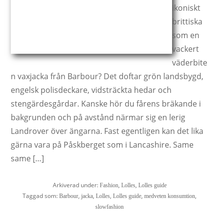
ikoniskt
brittiska
som en
vackert
väderbite
n vaxjacka från Barbour? Det doftar grön landsbygd,
engelsk polisdeckare, vidsträckta hedar och
stengärdesgårdar. Kanske hör du fårens bräkande i
bakgrunden och på avstånd närmar sig en lerig
Landrover över ängarna. Fast egentligen kan det lika
gärna vara på Påskberget som i Lancashire. Same
same […]
Arkiverad under:
,
,
Fashion
Lolles
Lolles guide
Taggad som:
,
,
,
,
,
Barbour
jacka
Lolles
Lolles guide
medveten konsumtion
slowfashion