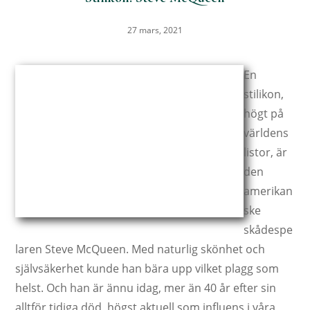
27 mars, 2021
En
stilikon,
högt på
världens
listor, är
den
amerikan
ske
skådespe
laren Steve McQueen. Med naturlig skönhet och
självsäkerhet kunde han bära upp vilket plagg som
helst. Och han är ännu idag, mer än 40 år efter sin
alltför tidiga död, högst aktuell som influens i våra