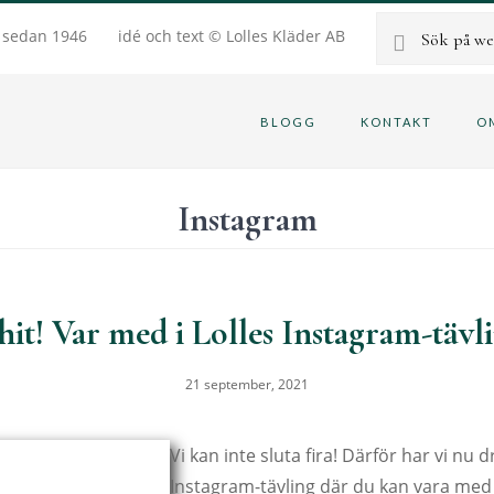
Sök
g sedan 1946
idé och text © Lolles Kläder AB
på
BLOGG
KONTAKT
O
webbplatsen
Instagram
hit! Var med i Lolles Instagram-tävl
21 september, 2021
Vi kan inte sluta fira! Därför har vi nu d
Instagram-tävling där du kan vara me