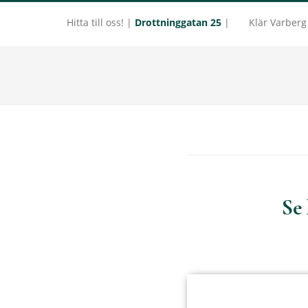
Hitta till oss! |
Drottninggatan 25
|
Klär Varber
Hoppa
Hoppa
till
till
LOLLES
huvudinnehåll
sidfot
Se 