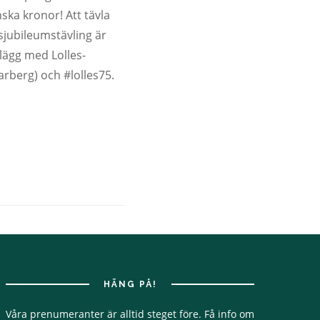
ska kronor! Att tävla
rsjubileumstävling är
lägg med Lolles-
arberg) och #lolles75.
HÄNG PÅ!
Våra prenumeranter är alltid steget före. Få info om