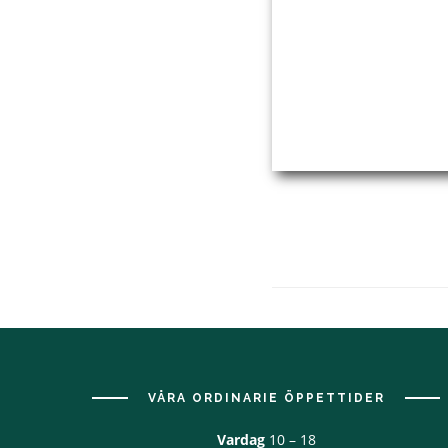
Footer
VÅRA ORDINARIE ÖPPETTIDER
Vardag
10 – 18