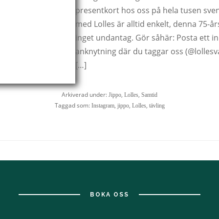
presentkort hos oss på hela tusen sven
med Lolles är alltid enkelt, denna 75-å
inget undantag. Gör såhär: Posta ett in
anknytning där du taggar oss (@lollesv
[…]
Arkiverad under:
,
,
Jippo
Lolles
Samtid
Taggad som:
,
,
,
Instagram
jippo
Lolles
tävling
BOKA OSS