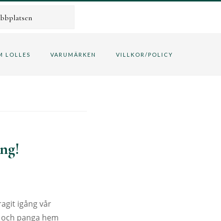
M LOLLES
VARUMÄRKEN
VILLKOR/POLICY
ing!
ragit igång vår
d och panga hem