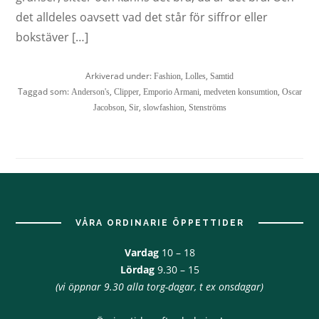
det alldeles oavsett vad det står för siffror eller
bokstäver […]
Arkiverad under:
,
,
Fashion
Lolles
Samtid
Taggad som:
,
,
,
,
Anderson's
Clipper
Emporio Armani
medveten konsumtion
Oscar
,
,
,
Jacobson
Sir
slowfashion
Stenströms
Footer
VÅRA ORDINARIE ÖPPETTIDER
Vardag
10 – 18
Lördag
9.30 – 15
(vi öppnar 9.30 alla torg-dagar, t ex onsdagar)