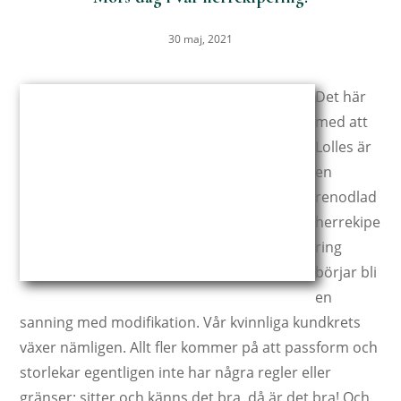
30 maj, 2021
Det här
med att
Lolles är
en
renodlad
herrekipe
ring
börjar bli
en
sanning med modifikation. Vår kvinnliga kundkrets
växer nämligen. Allt fler kommer på att passform och
storlekar egentligen inte har några regler eller
gränser; sitter och känns det bra, då är det bra! Och