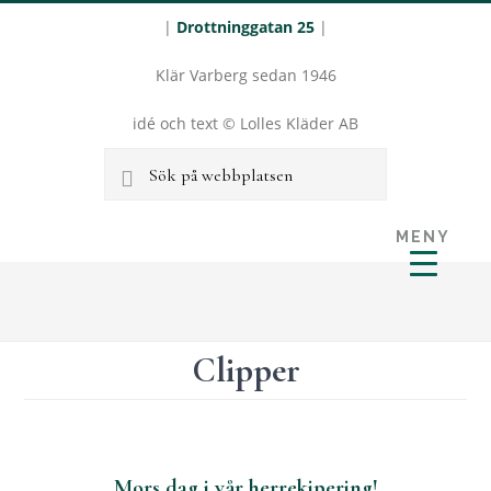
|
Drottninggatan 25
|
Klär Varberg sedan 1946
idé och text © Lolles Kläder AB
Sök
på
MENY
webbplatsen
LOLLES
Hoppa
Hoppa
KLÄDER I
till
till
VARBERG
huvudinnehåll
sidfot
Clipper
Mors dag i vår herrekipering!