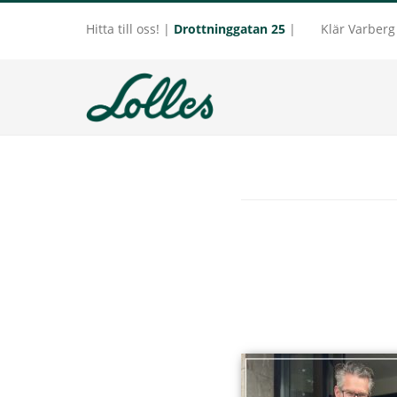
Hitta till oss! |
Drottninggatan 25
|
Klär Varber
Hoppa
Hoppa
till
till
LOLLES
huvudinnehåll
sidfot