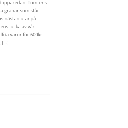
e dopparedan! Tomtens
na granar som står
ns nästan utanpå
sens lucka av vår
fria varor för 600kr
 […]