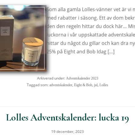
Som alla gamla Lolles-vänner vet är v
med rabatter i säsong. Ett av dom bekr
den den regeln hittar du dock här… Mis
luckorna i vår uppskattade adventskal
hittar du något du gillar och kan dra nyt
25% på Eight and Bob Idag […]
Arkiverad under:
Adventskalender 2023
Taggad som:
,
,
,
adventskalender
Eight & Bob
jul
Lolles
Lolles Adventskalender: lucka 19
19 december, 2023