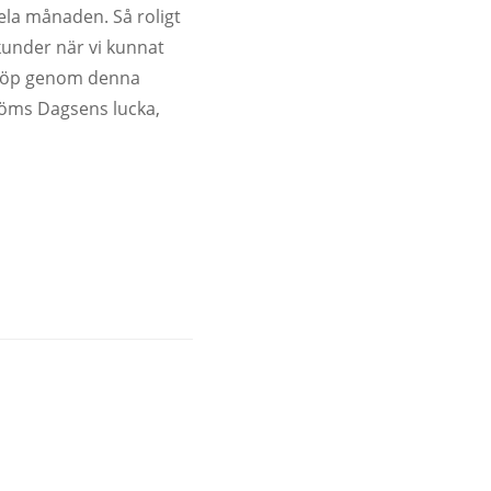
hela månaden. Så roligt
kunder när vi kunnat
t köp genom denna
röms Dagsens lucka,