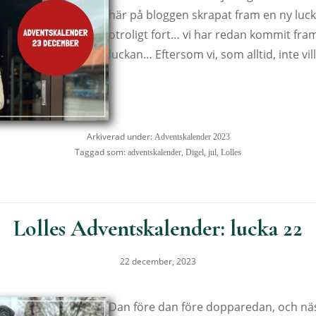
här på bloggen skrapat fram en ny luck
otroligt fort… vi har redan kommit fram t
luckan… Eftersom vi, som alltid, inte vil
Arkiverad under:
Adventskalender 2023
Taggad som:
,
,
,
adventskalender
Digel
jul
Lolles
Lolles Adventskalender: lucka 22
22 december, 2023
Dan före dan före dopparedan, och näst