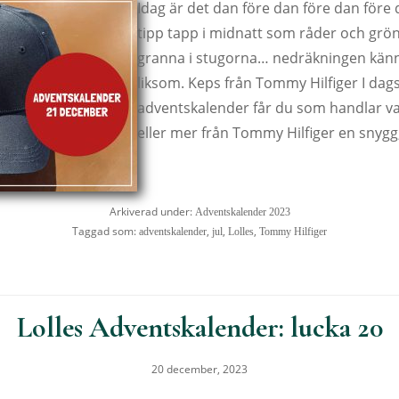
Idag är det dan före dan före dan för
tipp tapp i midnatt som råder och grö
granna i stugorna… nedräkningen kän
liksom. Keps från Tommy Hilfiger I dag
adventskalender får du som handlar val
eller mer från Tommy Hilfiger en snygg,
Arkiverad under:
Adventskalender 2023
Taggad som:
,
,
,
adventskalender
jul
Lolles
Tommy Hilfiger
Lolles Adventskalender: lucka 20
20 december, 2023