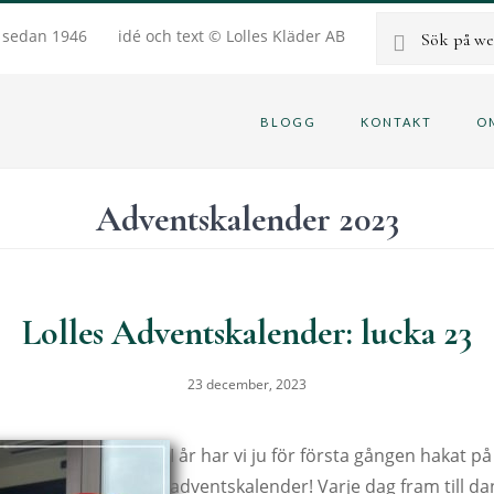
Sök
g sedan 1946
idé och text © Lolles Kläder AB
på
BLOGG
KONTAKT
O
webbplatsen
Adventskalender 2023
Lolles Adventskalender: lucka 23
23 december, 2023
I år har vi ju för första gången hakat 
adventskalender! Varje dag fram till dan