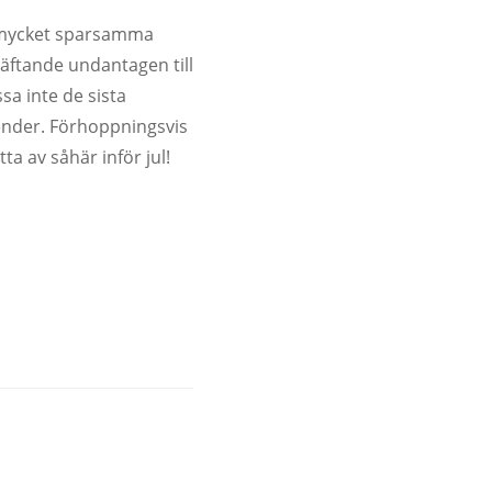
i mycket sparsamma
äftande undantagen till
sa inte de sista
ender. Förhoppningsvis
ta av såhär inför jul!