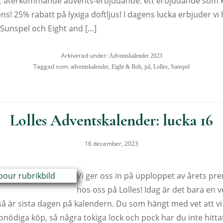
rt återkommande advents-erbjudande: ett erbjudande som k
s! 25% rabatt på lyxiga doftljus! I dagens lucka erbjuder vi
ån Sunspel och Eight and […]
Arkiverad under:
Adventskalender 2023
Taggad som:
,
,
,
,
adventskalender
Eight & Bob
jul
Lolles
Sunspel
Lolles Adventskalender: lucka 16
16 december, 2023
Vi ger oss in på upploppet av årets p
hos oss på Lolles! Idag är det bara en ve
å är sista dagen på kalendern. Du som hängt med vet att vi in
nödiga köp, så några tokiga lock och pock har du inte hittat