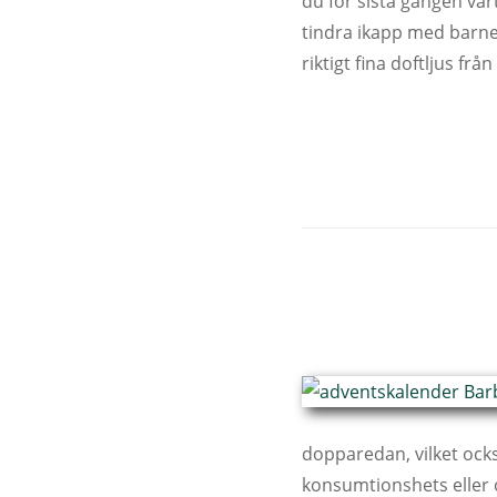
du för sista gången vå
tindra ikapp med barnen
riktigt fina doftljus fr
dopparedan, vilket ocks
konsumtionshets eller o