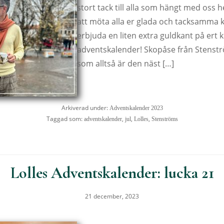
stort tack till alla som hängt med oss 
att möta alla er glada och tacksamma 
erbjuda en liten extra guldkant på er
adventskalender! Skopåse från Stenst
som alltså är den näst […]
Arkiverad under:
Adventskalender 2023
Taggad som:
,
,
,
adventskalender
jul
Lolles
Stenströms
Lolles Adventskalender: lucka 21
21 december, 2023