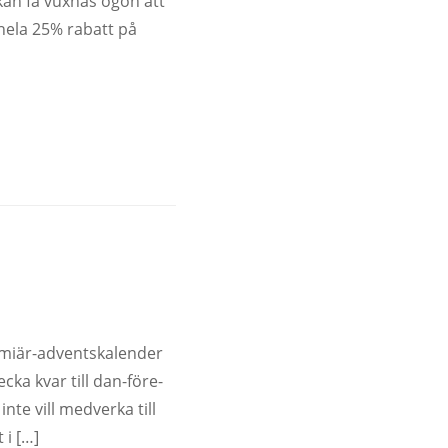
an få vuxnas ögon att
 hela 25% rabatt på
remiär-adventskalender
cka kvar till dan-före-
te vill medverka till
 i […]