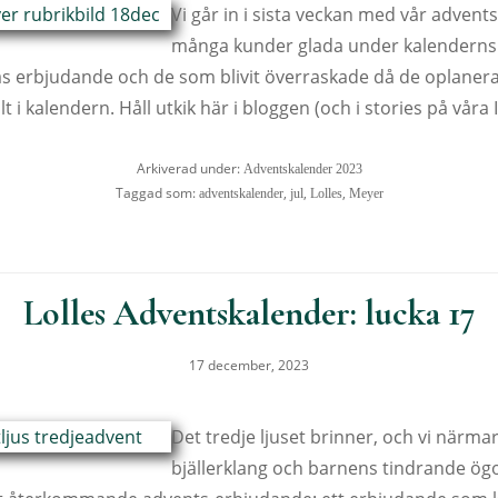
Vi går in i sista veckan med vår advents
många kunder glada under kalenderns
s erbjudande och de som blivit överraskade då de oplaner
t i kalendern. Håll utkik här i bloggen (och i stories på vår
Arkiverad under:
Adventskalender 2023
Taggad som:
,
,
,
adventskalender
jul
Lolles
Meyer
Lolles Adventskalender: lucka 17
17 december, 2023
Det tredje ljuset brinner, och vi närma
bjällerklang och barnens tindrande ögo