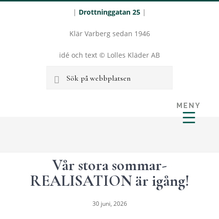
|
Drottninggatan 25
|
Klär Varberg sedan 1946
idé och text © Lolles Kläder AB
Sök
på
MENY
webbplatsen
LOLLES
Hoppa
Hoppa
KLÄDER I
till
till
VARBERG
huvudinnehåll
sidfot
Vår stora sommar-
REALISATION är igång!
30 juni, 2026