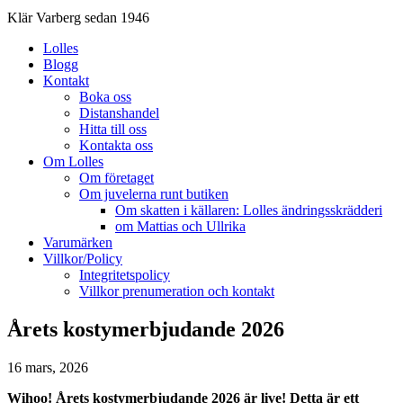
Klär Varberg sedan 1946
Lolles
Blogg
Kontakt
Boka oss
Distanshandel
Hitta till oss
Kontakta oss
Om Lolles
Om företaget
Om juvelerna runt butiken
Om skatten i källaren: Lolles ändringsskrädderi
om Mattias och Ullrika
Varumärken
Villkor/Policy
Integritetspolicy
Villkor prenumeration och kontakt
Årets kostymerbjudande 2026
16 mars, 2026
Wihoo! Årets kostymerbjudande 2026 är live! Detta är ett