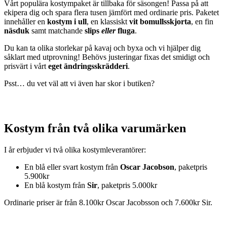
Vårt populära kostympaket är tillbaka för säsongen! Passa på att
ekipera dig och spara flera tusen jämfört med ordinarie pris. Paketet
innehåller en
kostym i ull
, en klassiskt
vit bomullsskjorta
, en fin
näsduk
samt matchande
slips
eller
fluga
.
Du kan ta olika storlekar på kavaj och byxa och vi hjälper dig
såklart med utprovning! Behövs justeringar fixas det smidigt och
prisvärt i vårt
eget ändringsskrädderi
.
Psst… du vet väl att vi även har skor i butiken?
Kostym från två olika varumärken
I år erbjuder vi två olika kostymleverantörer:
En blå eller svart kostym från
Oscar Jacobson
, paketpris
5.900kr
En blå kostym från
Sir
, paketpris 5.000kr
Ordinarie priser är från 8.100kr Oscar Jacobsson och 7.600kr Sir.