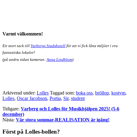
Varmt välkommen!
Ett stort tack till
Varbergs Stadshotell
för att vi fick låna miljöer i era
fantastiska lokaler!
(på andra sidan kameran:
Anna Lindblom
)
Arkiverad under:
Lolles
Taggad som:
boka oss
,
bröllop
,
kostym
,
Lolles
,
Oscar Jacobson
,
Portia
,
Sir
,
student
Tidigare:
Varberg och Lolles för Musikhjälpen 2025! (5-6
december)
Nästa:
Vår stora sommar-REALISATION är igång!
Först på Lolles-bollen?