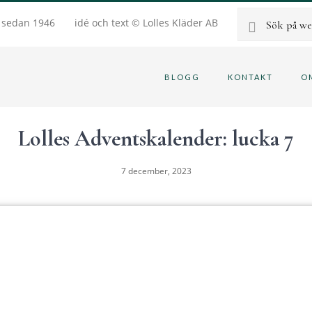
Sök
g sedan 1946
idé och text © Lolles Kläder AB
på
BLOGG
KONTAKT
O
webbplatsen
Lolles Adventskalender: lucka 7
7 december, 2023