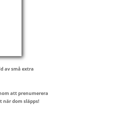
lld av små extra
Genom att prenumerera
kt när dom släpps!