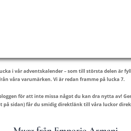
lucka i vår adventskalender – som till största delen är fy
rån våra varumärken. Vi är redan framme på lucka 7.
 bloggen för att inte missa något du kan dra nytta av! 
t på sidan) får du smidig direktlänk till våra luckor dire
Mugg från Emporio Armani