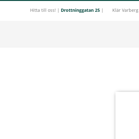
Hitta till oss! |
Drottninggatan 25
|
Klär Varber
Hoppa
Hoppa
till
till
LOLLES
huvudinnehåll
sidfot