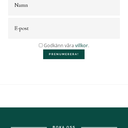
Godkänn våra
villkor
.
BOKA OSS