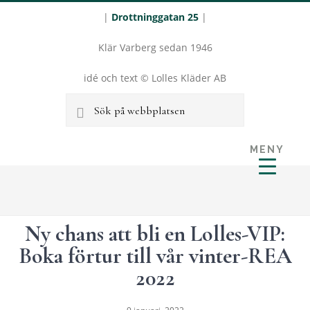
|
Drottninggatan 25
|
Klär Varberg sedan 1946
idé och text © Lolles Kläder AB
Sök
på
MENY
webbplatsen
LOLLES
Hoppa
Hoppa
KLÄDER I
till
till
VARBERG
huvudinnehåll
sidfot
Ny chans att bli en Lolles-VIP:
Boka förtur till vår vinter-REA
2022