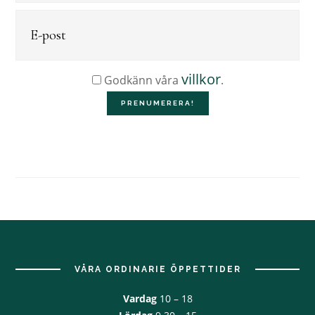
villkor
Godkänn våra
.
Footer
VÅRA ORDINARIE ÖPPETTIDER
Vardag
10 – 18