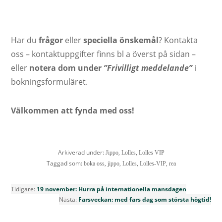
Har du
frågor
eller
speciella önskemål
? Kontakta
oss – kontaktuppgifter finns bl a överst på sidan –
eller
notera dom under
”Frivilligt meddelande”
i
bokningsformuläret.
Välkommen att fynda med oss!
Arkiverad under:
,
,
Jippo
Lolles
Lolles VIP
Taggad som:
,
,
,
,
boka oss
jippo
Lolles
Lolles-VIP
rea
Tidigare:
19 november: Hurra på internationella mansdagen
Nästa:
Farsveckan: med fars dag som största högtid!