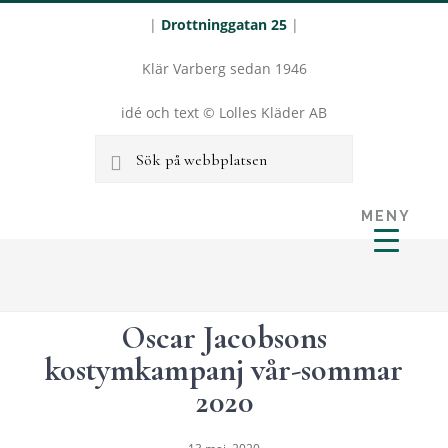
|
Drottninggatan 25
|
Klär Varberg sedan 1946
idé och text © Lolles Kläder AB
Sök
på
MENY
webbplatsen
LOLLES
Hoppa
Hoppa
KLÄDER I
till
till
VARBERG
huvudinnehåll
sidfot
Oscar Jacobsons
kostymkampanj vår-sommar
2020