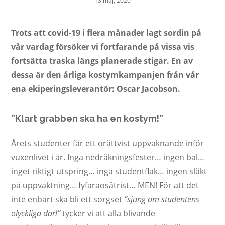
13 maj, 2020
Trots att covid-19 i flera månader lagt sordin på
vår vardag försöker vi fortfarande på vissa vis
fortsätta traska längs planerade stigar. En av
dessa är den årliga kostymkampanjen från vår
ena ekiperingsleverantör: Oscar Jacobson.
”Klart grabben ska ha en kostym!”
Årets studenter får ett orättvist uppvaknande inför
vuxenlivet i år. Inga nedräkningsfester… ingen bal…
inget riktigt utspring… inga studentflak… ingen släkt
på uppvaktning… fyfaraosåtrist… MEN! För att det
inte enbart ska bli ett sorgset
”sjung om studentens
olyckliga dar!”
tycker vi att alla blivande