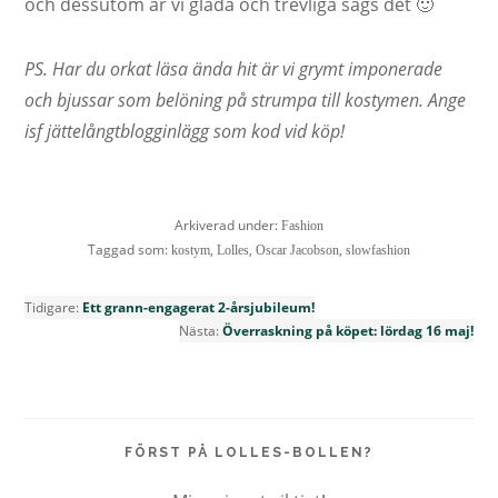
och dessutom är vi glada och trevliga sägs det 🙂
PS. Har du orkat läsa ända hit är vi grymt imponerade
och bjussar som belöning på strumpa till kostymen. Ange
isf jättelångtblogginlägg som kod vid köp!
Arkiverad under:
Fashion
Taggad som:
,
,
,
kostym
Lolles
Oscar Jacobson
slowfashion
Tidigare:
Ett grann-engagerat 2-årsjubileum!
Nästa:
Överraskning på köpet: lördag 16 maj!
FÖRST PÅ LOLLES-BOLLEN?