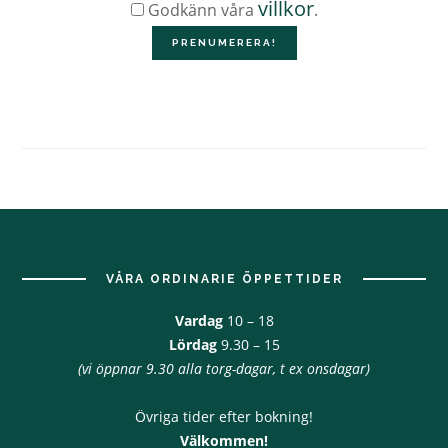
villkor
Godkänn våra
.
Footer
VÅRA ORDINARIE ÖPPETTIDER
Vardag
10 – 18
Lördag
9.30 – 15
(vi öppnar 9.30 alla torg-dagar, t ex onsdagar)
Övriga tider efter bokning!
Välkommen!