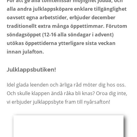
För att ge alla tomtenissar möjlighet jobba, och
alla andra julklappsköpare enklare tillgänglighet
oavsett egna arbetstider, erbjuder december
traditionellt extra många öppettimmar. Förutom
söndagsöppet (12-16 alla söndagar i advent)
utökas öppettiderna ytterligare sista veckan
innan julafton.
Julklappsbutiken!
Idel glada leenden och ärliga råd möter dig hos oss.
Och skulle klappen ändå råka bli knas? Oroa dig inte,
vi erbjuder julklappsbyte fram till nyårsafton!