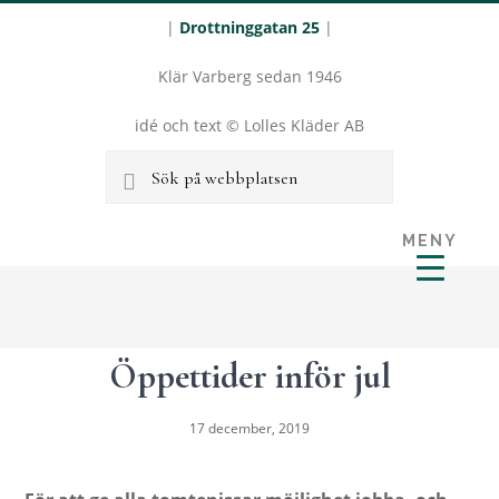
|
Drottninggatan 25
|
Klär Varberg sedan 1946
idé och text © Lolles Kläder AB
Sök
på
MENY
webbplatsen
LOLLES
Hoppa
Hoppa
KLÄDER I
till
till
VARBERG
huvudinnehåll
sidfot
Öppettider inför jul
17 december, 2019